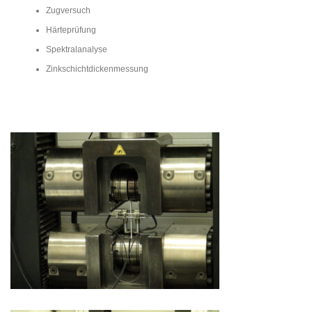
Zugversuch
Härteprüfung
Spektralanalyse
Zinkschichtdickenmessung