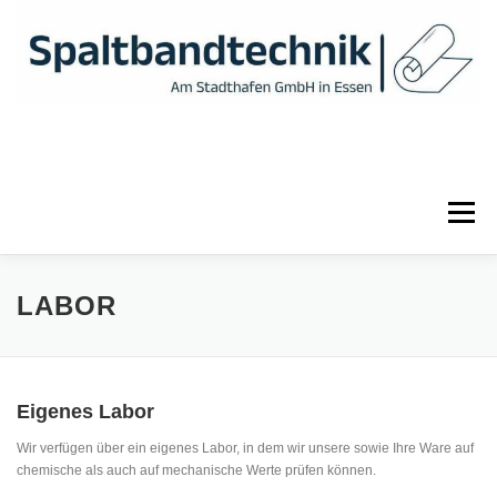
Zum
Inhalt
springen
Menü
HOME
INFOS & LEISTUNGEN
VERSAND
LABOR
KONTAKT
DATENSCHUTZ
AGB
IMPRESSUM
Eigenes Labor
Wir verfügen über ein eigenes Labor, in dem wir unsere sowie Ihre Ware auf
chemische als auch auf mechanische Werte prüfen können.